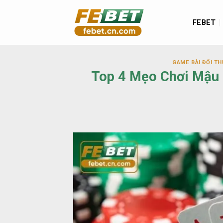
Bỏ
qua
FEBET
nội
dung
GAME BÀI ĐỔI T
Top 4 Mẹo Chơi Mậu B