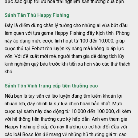
đặc sắc giúp tối ưu hóa trải nghiệm săn thưởng của bạn.
Sảnh Tân Thủ Happy Fishing
Đây là điểm dừng chân lý tưởng cho những ai vừa bắt đầu
làm quen với tựa game Happy Fishing đầy kịch tính. Phòng
này áp dụng mức cược linh hoạt từ 100 đến 10.000, giúp
cược thủ tại Febet rèn luyện kỹ năng mà không lo áp lực
vốn. Với đề xuất mới mẻ, người tham gia dễ dàng tích lũy
kinh nghiệm quý báu trước khi tiến xa hơn vào các thử thách
khó.
Sảnh Tôn Vinh trung cấp tiền thưởng cao
Nếu bạn là tay săn cá lão luyện đang tìm kiếm khoản lợi
nhuận lớn, đây chính là sự lựa chọn hoàn hảo nhất. Mức
cược tại sảnh này dao động từ 10.000 đến 100.000, đi kèm
với hệ thống tiền thưởng cực kỳ hấp dẫn. Anh em tham gia
Happy Fishing ở cấp độ này thường có cơ hội đối đầu với
các loài Boss lớn để mang về những hũ thưởng giá trị cao.