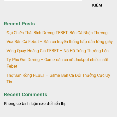
KIẾM
Recent Posts
Đại Chiến Thái Bình Dương FEBET: Bắn Cá Nhận Thưởng
Vua Bắn Cá Febet – Săn cá truyền thống hấp dẫn từng giây
Vòng Quay Hoàng Gia FEBET – Nổ Hũ Trúng Thưởng Lớn
Tỷ Phú Đại Dương – Game săn cá nổ Jackpot nhiều nhất
Febet
Thợ Săn Rồng FEBET – Game Bắn Cá Đổi Thưởng Cực Uy
Tín
Recent Comments
Không có bình luận nào để hiển thị.