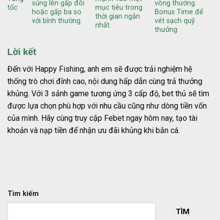
súng lên gấp đôi
vòng thưởng
tốc
mục tiêu trong
hoặc gấp ba so
Bonus Time để
thời gian ngắn
với bình thường.
vét sạch quỹ
nhất.
thưởng.
Lời kết
Đến với Happy Fishing, anh em sẽ được trải nghiệm hệ
thống trò chơi đỉnh cao, nội dung hấp dẫn cùng trả thưởng
khủng. Với 3 sảnh game tương ứng 3 cấp độ, bet thủ sẽ tìm
được lựa chọn phù hợp với nhu cầu cũng như dòng tiền vốn
của mình. Hãy cùng truy cập Febet ngay hôm nay, tạo tài
khoản và nạp tiền để nhận ưu đãi khủng khi bắn cá.
Tìm kiếm
TÌM