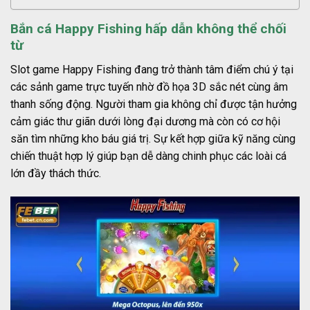
Bắn cá Happy Fishing hấp dẫn không thể chối
từ
Slot game Happy Fishing đang trở thành tâm điểm chú ý tại
các sảnh game trực tuyến nhờ đồ họa 3D sắc nét cùng âm
thanh sống động. Người tham gia không chỉ được tận hưởng
cảm giác thư giãn dưới lòng đại dương mà còn có cơ hội
săn tìm những kho báu giá trị. Sự kết hợp giữa kỹ năng cùng
chiến thuật hợp lý giúp bạn dễ dàng chinh phục các loài cá
lớn đầy thách thức.