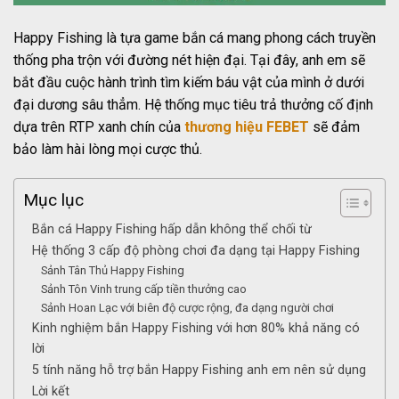
Happy Fishing là tựa game bắn cá mang phong cách truyền
thống pha trộn với đường nét hiện đại. Tại đây, anh em sẽ
bắt đầu cuộc hành trình tìm kiếm báu vật của mình ở dưới
đại dương sâu thẳm. Hệ thống mục tiêu trả thưởng cố định
dựa trên RTP xanh chín của
thương hiệu FEBET
sẽ đảm
bảo làm hài lòng mọi cược thủ.
Mục lục
Bắn cá Happy Fishing hấp dẫn không thể chối từ
Hệ thống 3 cấp độ phòng chơi đa dạng tại Happy Fishing
Sảnh Tân Thủ Happy Fishing
Sảnh Tôn Vinh trung cấp tiền thưởng cao
Sảnh Hoan Lạc với biên độ cược rộng, đa dạng người chơi
Kinh nghiệm bắn Happy Fishing với hơn 80% khả năng có
lời
5 tính năng hỗ trợ bắn Happy Fishing anh em nên sử dụng
Lời kết